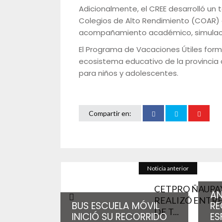
Adicionalmente, el CREE desarrolló un 
Colegios de Alto Rendimiento (COAR) 
acompañamiento académico, simulacros
El Programa de Vacaciones Útiles forma
ecosistema educativo de la provincia 
para niños y adolescentes.
Compartir en:
Noticia anterior
CETPRO ÑAUPA
A
REALIZÓ ENTR
BUS ESCUELA MÓVIL
RE
DE T...
INICIÓ SU RECORRIDO
ES