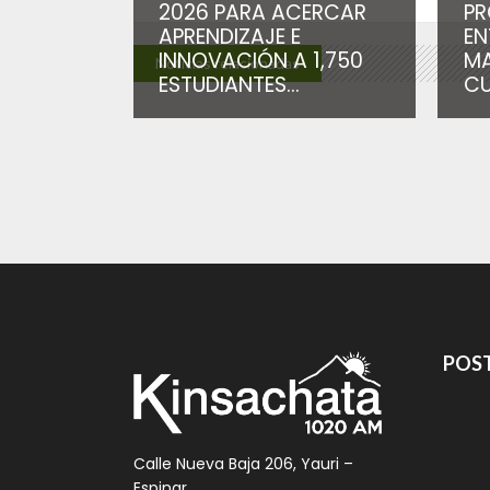
2026 PARA ACERCAR
PR
APRENDIZAJE E
EN
INNOVACIÓN A 1,750
MA
Noticias relacionadas
ESTUDIANTES...
CU
POST
Calle Nueva Baja 206, Yauri –
Espinar