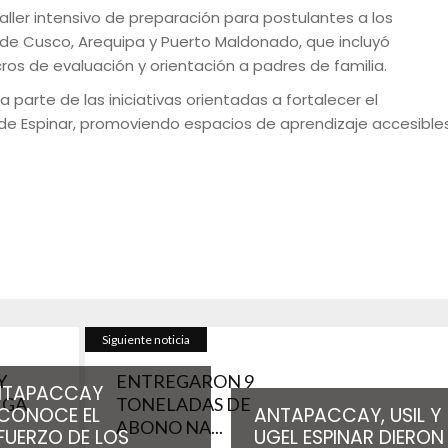
taller intensivo de preparación para postulantes a los
de Cusco, Arequipa y Puerto Maldonado, que incluyó
 de evaluación y orientación a padres de familia.
 parte de las iniciativas orientadas a fortalecer el
de Espinar, promoviendo espacios de aprendizaje accesible
Siguiente noticia
Y
ENTREGARON 9
NTAPACCAY
EGA
TONELADAS DE
CONOCE EL
ANTAPACCAY, USIL Y
ABONO NA...
FUERZO DE LOS
UGEL ESPINAR DIERON