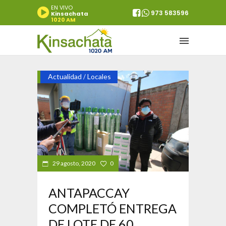
EN VIVO
973 583596
Kinsachata
1020 AM
Actualidad
Locales
/
29 agosto, 2020
0
ANTAPACCAY
COMPLETÓ ENTREGA
DE LOTE DE 60