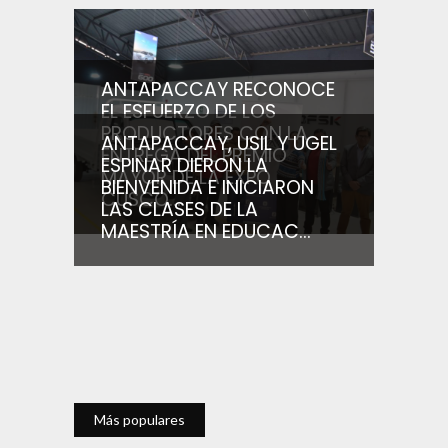
ANTAPACCAY RECONOCE
EL ESFUERZO DE LOS
PRODUCTORES CON LA
ANTAPACCAY, USIL Y UGEL
ENTREGA DEL PREMIO
ESPINAR DIERON LA
MAYOR DE LA EXPO
BIENVENIDA E INICIARON
CUSCO...
LAS CLASES DE LA
MAESTRÍA EN EDUCAC...
Más populares