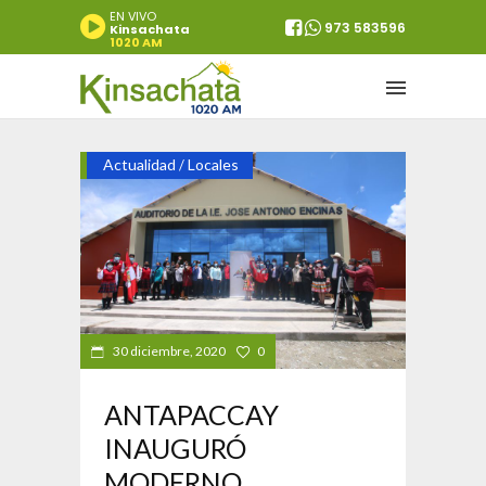
EN VIVO
973 583596
Kinsachata
1020 AM
Actualidad
Locales
/
30 diciembre, 2020
0
ANTAPACCAY
INAUGURÓ
MODERNO