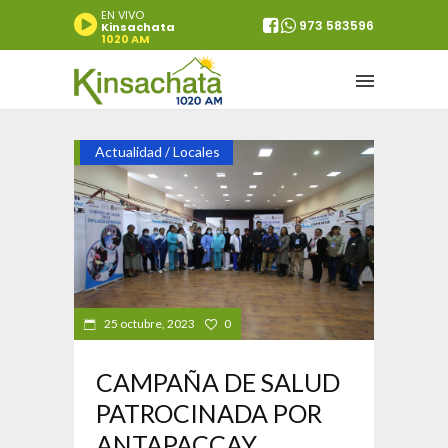
EN VIVO
973 583596
Kinsachata
1020 AM
Actualidad
Locales
/
25 octubre, 2023
0
CAMPAÑA DE SALUD
PATROCINADA POR
ANTAPACCAY