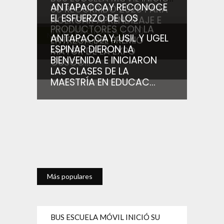
ANTAPACCAY RECONOCE
SU RECORRIDO 2026 PARA
EL ESFUERZO DE LOS
ACERCAR APRENDIZAJE E
PRODUCTORES CON LA
INNOVACIÓN A 1,750
Noticias relacionadas
ANTAPACCAY, USIL Y UGEL
ENTREGA DEL PREMIO
ESTUDIANTES...
ESPINAR DIERON LA
MAYOR DE LA EXPO
BIENVENIDA E INICIARON
CUSCO...
LAS CLASES DE LA
MAESTRÍA EN EDUCAC...
Más populares
BUS ESCUELA MÓVIL INICIÓ SU