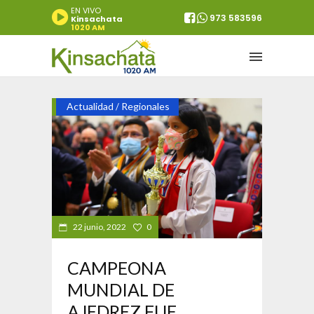
EN VIVO
973 583596
Kinsachata
1020 AM
Actualidad
Regionales
/
22 junio, 2022
0
CAMPEONA
MUNDIAL DE
AJEDREZ FUE