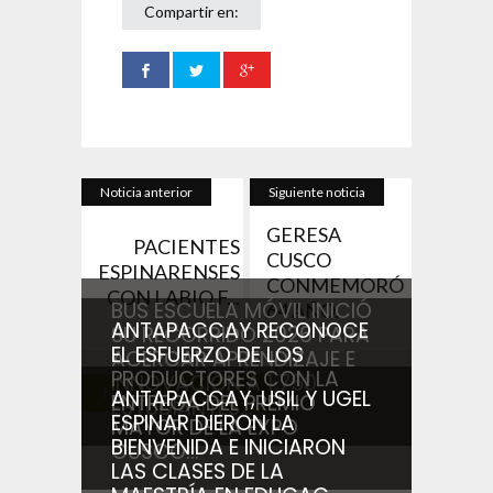
Compartir en:
Noticia anterior
Siguiente noticia
GERESA
PACIENTES
CUSCO
ESPINARENSES
CONMEMORÓ
CON LABIO F...
BUS ESCUELA MÓVIL INICIÓ
64 AÑO...
ANTAPACCAY RECONOCE
SU RECORRIDO 2026 PARA
EL ESFUERZO DE LOS
ACERCAR APRENDIZAJE E
PRODUCTORES CON LA
INNOVACIÓN A 1,750
Noticias relacionadas
ANTAPACCAY, USIL Y UGEL
ENTREGA DEL PREMIO
ESTUDIANTES...
ESPINAR DIERON LA
MAYOR DE LA EXPO
BIENVENIDA E INICIARON
CUSCO...
LAS CLASES DE LA