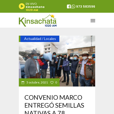
EN VIVO
973 583596
Kinsachata
1020 AM
Actualidad
Locales
/
5 octubre, 2021
0
CONVENIO MARCO
ENTREGÓ SEMILLAS
NATIVAS A 78