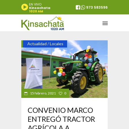
EN VIVO
973 583596
Kinsachata
1020 AM
Actualidad
Locales
/
15 febrero, 2021
0
CONVENIO MARCO
ENTREGÓ TRACTOR
AGRÍCOLA A