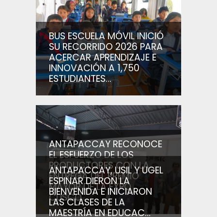
BUS ESCUELA MÓVIL INICIÓ
SU RECORRIDO 2026 PARA
ACERCAR APRENDIZAJE E
INNOVACIÓN A 1,750
ESTUDIANTES...
ANTAPACCAY RECONOCE
EL ESFUERZO DE LOS
PRODUCTORES CON LA
ANTAPACCAY, USIL Y UGEL
ENTREGA DEL PREMIO
ESPINAR DIERON LA
MAYOR DE LA EXPO
BIENVENIDA E INICIARON
CUSCO...
LAS CLASES DE LA
MAESTRÍA EN EDUCAC...