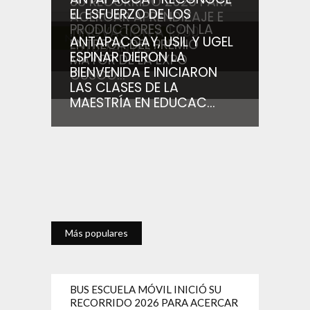
SU RECORRIDO 2026 PARA
EL ESFUERZO DE LOS
ACERCAR APRENDIZAJE E
PRODUCTORES CON LA
INNOVACIÓN A 1,750
Noticias relacionadas
ANTAPACCAY, USIL Y UGEL
ENTREGA DEL PREMIO
ESTUDIANTES...
ESPINAR DIERON LA
MAYOR DE LA EXPO
BIENVENIDA E INICIARON
CUSCO...
LAS CLASES DE LA
MAESTRÍA EN EDUCAC...
Más populares
BUS ESCUELA MÓVIL INICIÓ SU
RECORRIDO 2026 PARA ACERCAR