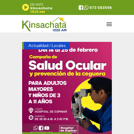
EN VIVO
973 583596
Kinsachata
1020 AM
Actualidad
Locales
/