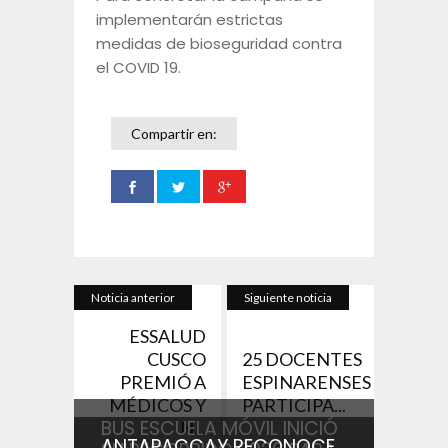
implementarán estrictas
medidas de bioseguridad contra
el COVID 19.
Compartir en:
Noticia anterior
Siguiente noticia
ESSALUD
CUSCO
25 DOCENTES
PREMIÓ A
ESPINARENSES
MÉDICOS Y
PARTICIPA...
BUS ESCUELA MÓVIL INICIÓ
N...
ANTAPACCAY RECONOCE