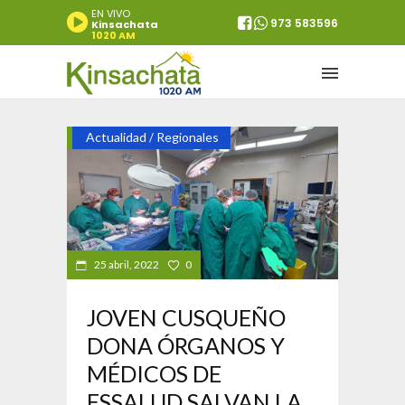
EN VIVO
973 583596
Kinsachata
1020 AM
Actualidad
Regionales
/
25 abril, 2022
0
JOVEN CUSQUEÑO
DONA ÓRGANOS Y
MÉDICOS DE
ESSALUD SALVAN LA