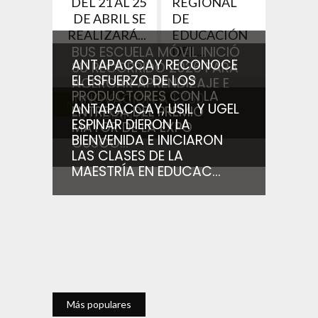
DEL 21 AL 25
REGIONAL
DE ABRIL SE
DE
REALIZARÁ...
EDUCACIÓN
BUS ESCUELA MÓVIL INICIÓ
DEL...
ANTAPACCAY RECONOCE
SU RECORRIDO 2026 PARA
EL ESFUERZO DE LOS
ACERCAR APRENDIZAJE E
PRODUCTORES CON LA
INNOVACIÓN A 1,750
Noticias relacionadas
ANTAPACCAY, USIL Y UGEL
ENTREGA DEL PREMIO
ESTUDIANTES...
ESPINAR DIERON LA
MAYOR DE LA EXPO
BIENVENIDA E INICIARON
CUSCO...
LAS CLASES DE LA
MAESTRÍA EN EDUCAC...
Más populares