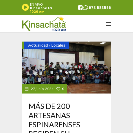
EN VIVO
973 583596
Kinsachata
1020 AM
Actualidad
Locales
/
27 junio, 2024
0
MÁS DE 200
ARTESANAS
ESPINARENSES