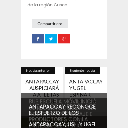
de la región Cusco.
Compartir en:
Noticia anterior
Siguiente noticia
ANTAPACCAY
ANTAPACCAY
AUSPICIARÁ
Y UGEL
A ATLETAS
ESPINAR
BUS ESCUELA MÓVIL INICIÓ
OL...
PRESENTA...
ANTAPACCAY RECONOCE
SU RECORRIDO 2026 PARA
EL ESFUERZO DE LOS
ACERCAR APRENDIZAJE E
PRODUCTORES CON LA
INNOVACIÓN A 1,750
Noticias relacionadas
ANTAPACCAY, USIL Y UGEL
ENTREGA DEL PREMIO
ESTUDIANTES...