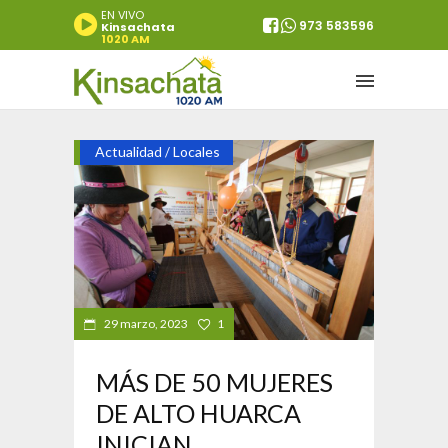
EN VIVO
973 583596
Kinsachata
1020 AM
Actualidad
Locales
/
29 marzo, 2023
1
MÁS DE 50 MUJERES
DE ALTO HUARCA
INICIAN