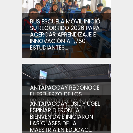
BUS ESCUELA MÓVIL INICIÓ
SU RECORRIDO 2026 PARA
ACERCAR APRENDIZAJE E
INNOVACIÓN A 1,750
ESTUDIANTES...
ANTAPACCAY RECONOCE
EL ESFUERZO DE LOS
PRODUCTORES CON LA
ANTAPACCAY, USIL Y UGEL
ENTREGA DEL PREMIO
ESPINAR DIERON LA
MAYOR DE LA EXPO
BIENVENIDA E INICIARON
CUSCO...
LAS CLASES DE LA
MAESTRÍA EN EDUCAC...