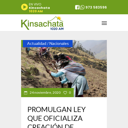
EN VIVO
973 583596
Kinsachata
1020 AM
Actualidad
Nacionales
/
24 noviembre, 2020
0
PROMULGAN LEY
QUE OFICIALIZA
CREACIÓN DE