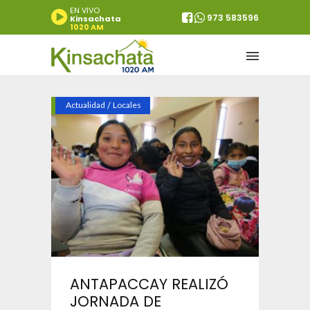
EN VIVO
973 583596
Kinsachata
1020 AM
Actualidad
/
Locales
ANTAPACCAY REALIZÓ
JORNADA DE