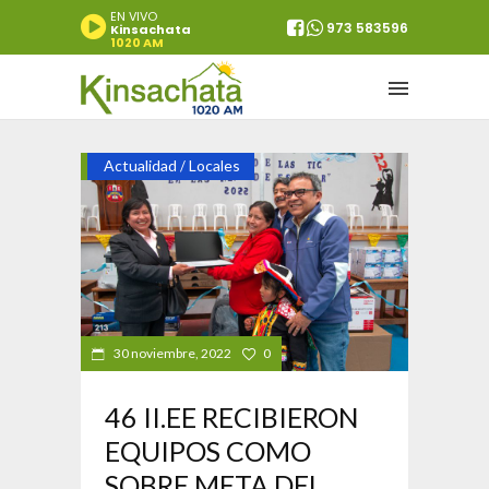
EN VIVO
973 583596
Kinsachata
1020 AM
Actualidad
Locales
/
30 noviembre, 2022
0
46 II.EE RECIBIERON
EQUIPOS COMO
SOBRE META DEL