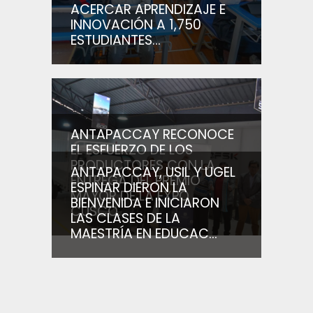
ACERCAR APRENDIZAJE E
INNOVACIÓN A 1,750
ESTUDIANTES...
ANTAPACCAY RECONOCE
EL ESFUERZO DE LOS
PRODUCTORES CON LA
ANTAPACCAY, USIL Y UGEL
ENTREGA DEL PREMIO
ESPINAR DIERON LA
MAYOR DE LA EXPO
BIENVENIDA E INICIARON
CUSCO...
LAS CLASES DE LA
MAESTRÍA EN EDUCAC...