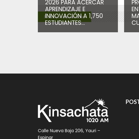
2026 PARA ACERCAR
PR
APRENDIZAJE E
EN
INNOVACIÓN A 1,750
MA
Noticias relacionadas
ESTUDIANTES...
CU
POST
Calle Nueva Baja 206, Yauri –
Espinar