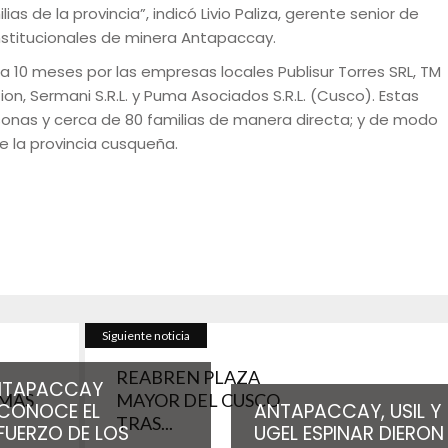
s de la provincia”, indicó Livio Paliza, gerente senior de
Institucionales de minera Antapaccay.
a 10 meses por las empresas locales Publisur Torres SRL, TM
on, Sermani S.R.L. y Puma Asociados S.R.L. (Cusco). Estas
sonas y cerca de 80 familias de manera directa; y de modo
e la provincia cusqueña.
Siguiente noticia
REABREN PLAZA
NTAPACCAY
 MÁS
MAYOR DEL CUSCO
CONOCE EL
ANTAPACCAY, USIL Y
TRAS...
FUERZO DE LOS
UGEL ESPINAR DIERON