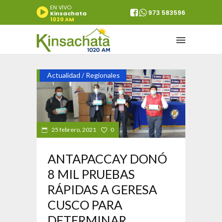
EN VIVO
973 583596
Kinsachata
1020 AM
Actualidad
Regionales
/
25 febrero, 2021
0
ANTAPACCAY DONÓ
8 MIL PRUEBAS
RÁPIDAS A GERESA
CUSCO PARA
DETERMINAR