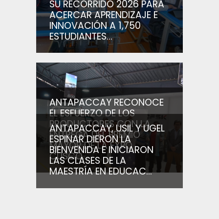
SU RECORRIDO 2026 PARA
ACERCAR APRENDIZAJE E
INNOVACIÓN A 1,750
ESTUDIANTES...
ANTAPACCAY RECONOCE
EL ESFUERZO DE LOS
PRODUCTORES CON LA
ANTAPACCAY, USIL Y UGEL
ENTREGA DEL PREMIO
ESPINAR DIERON LA
MAYOR DE LA EXPO
BIENVENIDA E INICIARON
CUSCO...
LAS CLASES DE LA
MAESTRÍA EN EDUCAC...