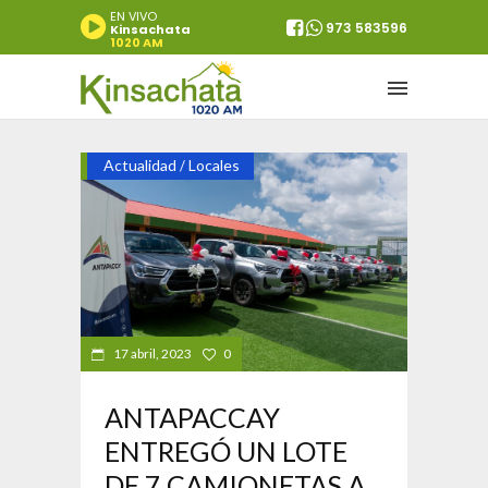
EN VIVO
973 583596
Kinsachata
1020 AM
Actualidad
Locales
/
17 abril, 2023
0
ANTAPACCAY
ENTREGÓ UN LOTE
DE 7 CAMIONETAS A