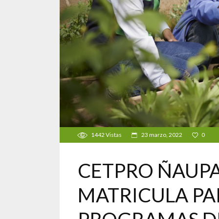
1442
Vistas
23 marzo, 2022
0
CETPRO ÑAUPA
MATRICULA PA