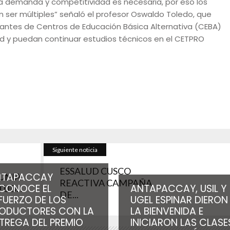
 demanda y competitividad es necesaria, por eso los
 ser múltiples” señaló el profesor Oswaldo Toledo, que
diantes de Centros de Educación Básica Alternativa (CEBA)
 y puedan continuar estudios técnicos en el CETPRO
Siguiente noticia
ESSALUD CUSCO
NTAPACCAY
ONIA
REACTIVA CAMPAÑA
CONOCE EL
ANTAPACCAY, USIL Y
UD...
DE...
FUERZO DE LOS
UGEL ESPINAR DIERON
ODUCTORES CON LA
LA BIENVENIDA E
TREGA DEL PREMIO
INICIARON LAS CLASE