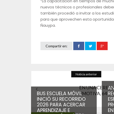
“La capacitación en tiempos de mucha
nuevos técnicos o profesionales deben
también procedió a invitar a los estu
para que aprovechen esta oportunidad
Ñauypa.
Compartir en:
Noticia anterior
A
EN UNA CEREM
BUS ESCUELA MÓVIL
RE
EMOTIVA, 64 EST
INICIÓ SU RECORRIDO
ES
2026 PARA ACERCAR
PR
APRENDIZAJE E
EN