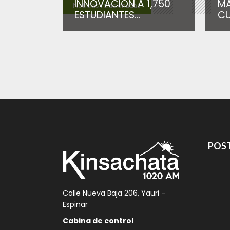
INNOVACIÓN A 1,750
MA
Noticias relacionadas
ESTUDIANTES...
CU
POST
Calle Nueva Baja 206, Yauri –
Espinar
Cabina de control