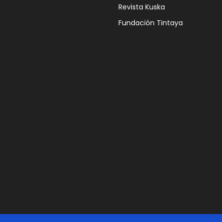
Revista Kuska
LAS
COMUNIDADES
Fundación Tintaya
CAMPESINAS DE
ESPINAR
15 julio, 2026
ANTAPACCAY
RECONOCE EL
ESFUERZO DE LOS
PRODUCTORES
CON LA ENTREGA
DEL PREMIO
MAYOR DE LA
EXPO CUSCO
HUANCARO 2026
10 julio, 2026