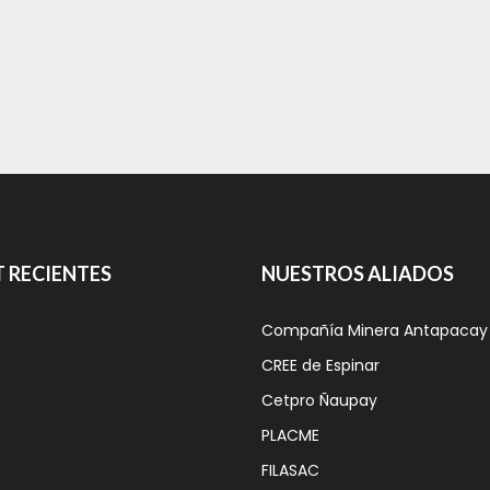
humanas para la inserción
Share
0 Comments
 RECIENTES
NUESTROS ALIADOS
Compañía Minera Antapacay
BUS ESCUELA
MÓVIL INICIÓ SU
CREE de Espinar
RECORRIDO 2026
Cetpro Ñaupay
PARA ACERCAR
APRENDIZAJE E
PLACME
INNOVACIÓN A
1,750
FILASAC
ESTUDIANTES DE