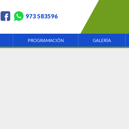
973 583596
PROGRAMACIÓN
GALERÍA
ANTAPACCAY RECIBE LA CERTIFICACIÓN
INTERNACIONAL POR USO DE ENERGÍA
RENOVABLE
31 marzo, 2022
Compañía Minera Antapaccay es una de las primeras
operaciones mineras del Perú que recibe la certificación
internacional iRec por abastecerse al 100% con electricidad
proveniente de fuentes de energía renovables, reduciendo su
huella de carbono