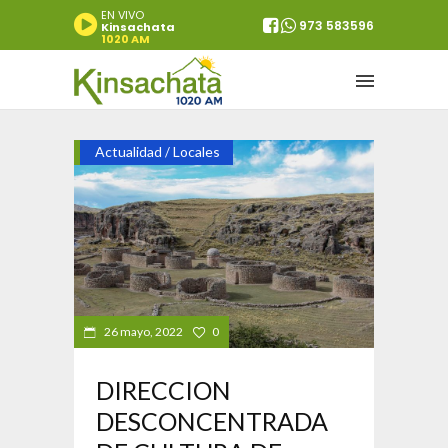
EN VIVO
973 583596
Kinsachata
1020 AM
Actualidad
Locales
/
26 mayo, 2022
0
DIRECCION
DESCONCENTRADA