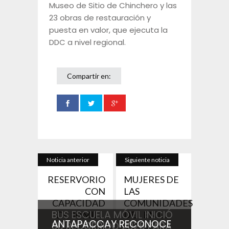
Museo de Sitio de Chinchero y las
23 obras de restauración y
puesta en valor, que ejecuta la
DDC a nivel regional.
Compartir en:
Noticia anterior
Siguiente noticia
RESERVORIO
MUJERES DE
CON
LAS
CAPACIDAD
COMUNIDADES
BUS ESCUELA MÓVIL INICIÓ
DE 10 MIL...
DEL ENT...
ANTAPACCAY RECONOCE
SU RECORRIDO 2026 PARA