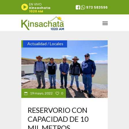
EN VIVO
973 583596
Kinsachata
1020 AM
Actualidad
Locales
/
19 mayo, 2022
0
RESERVORIO CON
CAPACIDAD DE 10
MIL METROS