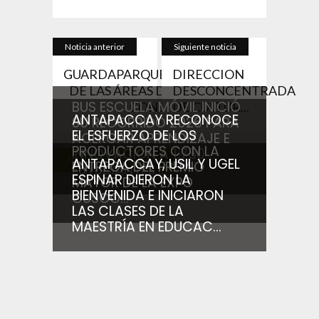
Noticia anterior
Siguiente noticia
GUARDAPARQUES
DIRECCION
DE LAS ÁREAS DE
DESCONCENTRADA
BUS ESCUELA MÓVIL INICIÓ
CONS...
DE CULTUR...
ANTAPACCAY RECONOCE
SU RECORRIDO 2026 PARA
EL ESFUERZO DE LOS
ACERCAR APRENDIZAJE E
PRODUCTORES CON LA
INNOVACIÓN A 1,750
Noticias relacionadas
ANTAPACCAY, USIL Y UGEL
ENTREGA DEL PREMIO
ESTUDIANTES...
ESPINAR DIERON LA
MAYOR DE LA EXPO
BIENVENIDA E INICIARON
CUSCO...
LAS CLASES DE LA
MAESTRÍA EN EDUCAC...