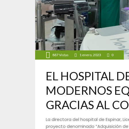
887
Vistas
1 enero, 2023
0
EL HOSPITAL D
MODERNOS EQ
GRACIAS AL C
La directora del hospital de Espinar, 
proyecto denominado “Adquisición de