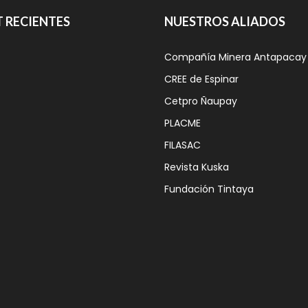
 RECIENTES
NUESTROS ALIADOS
Compañía Minera Antapacay
BUS ESCUELA
MÓVIL INICIÓ SU
CREE de Espinar
RECORRIDO 2026
Cetpro Ñaupay
PARA ACERCAR
APRENDIZAJE E
PLACME
INNOVACIÓN A
1,750
FILASAC
ESTUDIANTES DE
Revista Kuska
LAS
COMUNIDADES
Fundación Tintaya
CAMPESINAS DE
ESPINAR
15 julio, 2026
ANTAPACCAY
RECONOCE EL
ESFUERZO DE LOS
PRODUCTORES