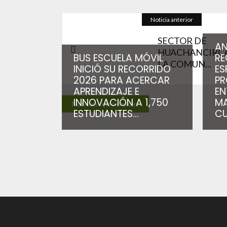
Noticia anterior
SECTOR DE
A
HUACHANCIRCA
BUS ESCUELA MÓVIL
RE
LA COMUN...
INICIÓ SU RECORRIDO
ES
2026 PARA ACERCAR
PR
APRENDIZAJE E
EN
INNOVACIÓN A 1,750
MA
Noticias relacionadas
ESTUDIANTES...
CU