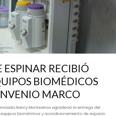
E ESPINAR RECIBIÓ
UIPOS BIOMÉDICOS
ONVENIO MARCO
Licenciada Nancy Montesinos agradeció la entrega del
 equipos biométricos y acondicionamiento de espacio