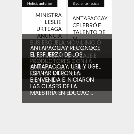
Noticia anterior
Siguiente noticia
MINISTRA
ANTAPACCAY
LESLIE
CELEBRÓ EL
URTEAGA
TALENTO DE
ANUNCIA
M...
BUS ESCUELA MÓVIL INICIÓ
EX...
ANTAPACCAY RECONOCE
SU RECORRIDO 2026 PARA
EL ESFUERZO DE LOS
ACERCAR APRENDIZAJE E
PRODUCTORES CON LA
INNOVACIÓN A 1,750
Noticias relacionadas
ANTAPACCAY, USIL Y UGEL
ENTREGA DEL PREMIO
ESTUDIANTES...
ESPINAR DIERON LA
MAYOR DE LA EXPO
BIENVENIDA E INICIARON
CUSCO...
LAS CLASES DE LA
MAESTRÍA EN EDUCAC...