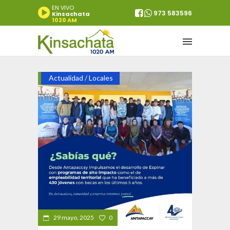
EN VIVO
973 583596
Kinsachata
1020 AM
Actualidad
Locales
/
29 mayo, 2025
0