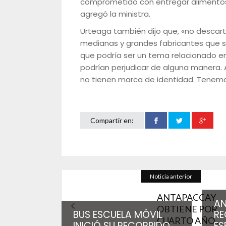
comprometido con entregar alimentos 
agregó la ministra.
Urteaga también dijo que, «no descar
medianas y grandes fabricantes que s
que podría ser un tema relacionado e
podrían perjudicar de alguna manera.
no tienen marca de identidad. Tenemo
Compartir en:
Noticia anterior
ANTAPACCAY
A
OBTIENE POR
BUS ESCUELA MÓVIL
RE
CUARTO AÑO...
INICIÓ SU RECORRIDO
ES