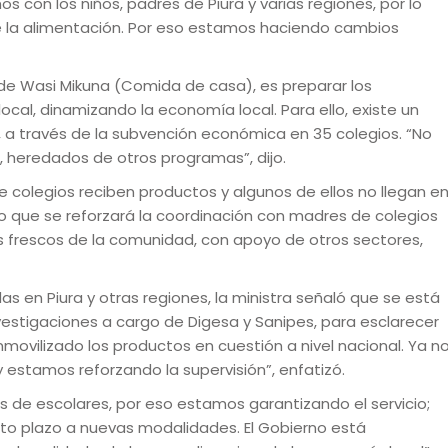
s con los niños, padres de Piura y varias regiones, por lo
de la alimentación. Por eso estamos haciendo cambios
ón de Wasi Mikuna (Comida de casa), es preparar los
cal, dinamizando la economía local. Para ello, existe un
, a través de la subvención económica en 35 colegios. “No
, heredados de otros programas”, dijo.
 colegios reciben productos y algunos de ellos no llegan e
ijo que se reforzará la coordinación con madres de colegios
frescos de la comunidad, con apoyo de otros sectores,
as en Piura y otras regiones, la ministra señaló que se está
nvestigaciones a cargo de Digesa y Sanipes, para esclarecer
inmovilizado los productos en cuestión a nivel nacional. Ya n
estamos reforzando la supervisión”, enfatizó.
s de escolares, por eso estamos garantizando el servicio;
to plazo a nuevas modalidades. El Gobierno está