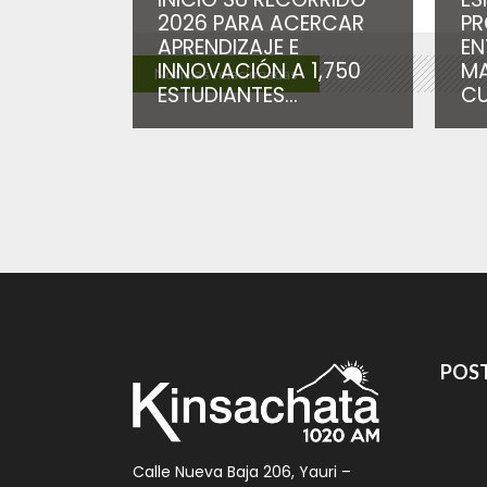
2026 PARA ACERCAR
PR
APRENDIZAJE E
EN
INNOVACIÓN A 1,750
MA
Noticias relacionadas
ESTUDIANTES...
CU
POST
Calle Nueva Baja 206, Yauri –