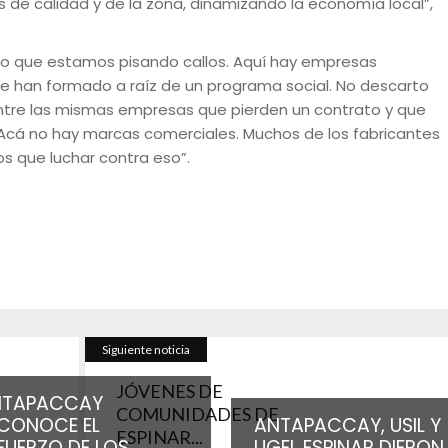
de calidad y de la zona, dinamizando la economía local”,
to que estamos pisando callos. Aquí hay empresas
e han formado a raíz de un programa social. No descarto
ntre las mismas empresas que pierden un contrato y que
 Acá no hay marcas comerciales. Muchos de los fabricantes
s que luchar contra eso”.
Siguiente noticia
JÓVENES DE
NTAPACCAY
COMUNIDADES DE
CONOCE EL
ANTAPACCAY, USIL Y
ESPINAR...
FUERZO DE LOS
UGEL ESPINAR DIERON