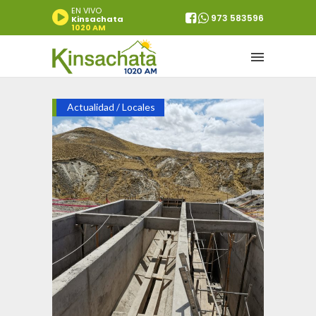
EN VIVO
973 583596
Kinsachata
1020 AM
Actualidad
Locales
/