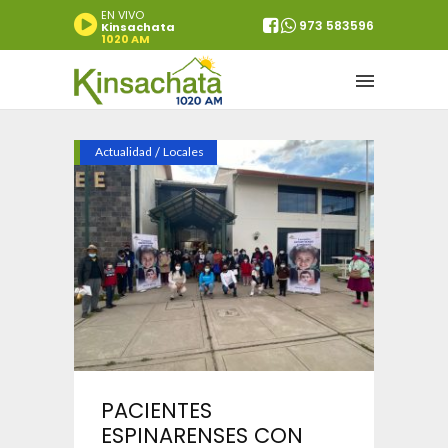
EN VIVO
973 583596
Kinsachata
1020 AM
Actualidad
/
Locales
PACIENTES
ESPINARENSES CON