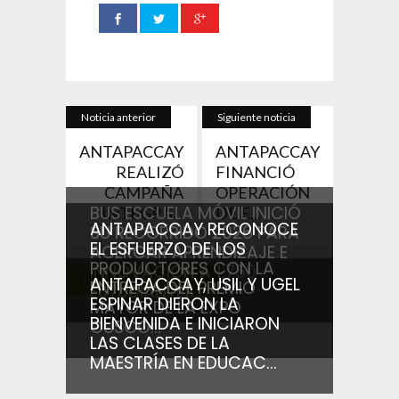
Noticia anterior
Siguiente noticia
ANTAPACCAY
ANTAPACCAY
REALIZÓ
FINANCIÓ
CAMPAÑA
OPERACIÓN
BUS ESCUELA MÓVIL INICIÓ
INTEGRA...
DE E...
ANTAPACCAY RECONOCE
SU RECORRIDO 2026 PARA
EL ESFUERZO DE LOS
ACERCAR APRENDIZAJE E
PRODUCTORES CON LA
INNOVACIÓN A 1,750
Noticias relacionadas
ANTAPACCAY, USIL Y UGEL
ENTREGA DEL PREMIO
ESTUDIANTES...
ESPINAR DIERON LA
MAYOR DE LA EXPO
BIENVENIDA E INICIARON
CUSCO...
LAS CLASES DE LA
MAESTRÍA EN EDUCAC...