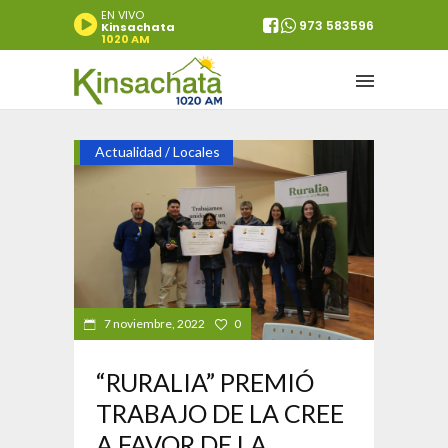
EN VIVO
973 583596
Kinsachata
1020 AM
Actualidad
Locales
/
7 noviembre, 2022
0
“RURALIA” PREMIÓ
TRABAJO DE LA CREE
A FAVOR DE LA