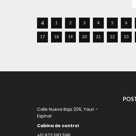
1
2
3
4
5
6
17
18
19
20
21
22
23
POST
Calle Nueva Baja 206, Yauri –
Espinar
Cabina de control
+51 973 583 596