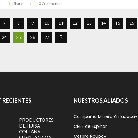
Share
0 Comments
7
8
9
10
11
12
13
14
15
16
24
25
26
27
 RECIENTES
NUESTROS ALIADOS
Compañía Minera Antapacay
PRODUCTORES
DE HUISA
CREE de Espinar
COLLANA
Cetpro Ñaupay
CUENTAN CON